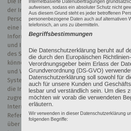
Die Internetseite erfasst mit jedem Aufruf
Internetbasierte Datenübertragungen grundsätzli
aufweisen, sodass ein absoluter Schutz nicht ge
der Internetseite durch eine betroffene
Aus diesem Grund steht es jeder betroffenen Perso
Person oder ein automatisiertes System
personenbezogene Daten auch auf alternativen 
telefonisch, an uns zu übermitteln.
eine Reihe von allgemeinen Daten und
Begriffsbestimmungen
Informationen. Diese allgemeinen Daten
und Informationen werden in den Logfiles
Die Datenschutzerklärung beruht auf den
des Servers gespeichert. Erfasst werden
die durch den Europäischen Richtlinien
können die (1) verwendeten Browsertypen
Verordnungsgeber beim Erlass der Dat
Grundverordnung (DS-GVO) verwendet
und Versionen, (2) das vom zugreifenden
Datenschutzerklärung soll sowohl für die
System verwendete Betriebssystem, (3)
auch für unsere Kunden und Geschäfts
die Internetseite, von welcher ein
lesbar und verständlich sein. Um dies z
möchten wir vorab die verwendeten Begr
zugreifendes System auf unsere
erläutern.
Internetseite gelangt (sogenannte
Wir verwenden in dieser Datenschutzerklärung u
Referrer), (4) die Unterwebseiten, welche
folgenden Begriffe:
über ein zugreifendes System auf unserer