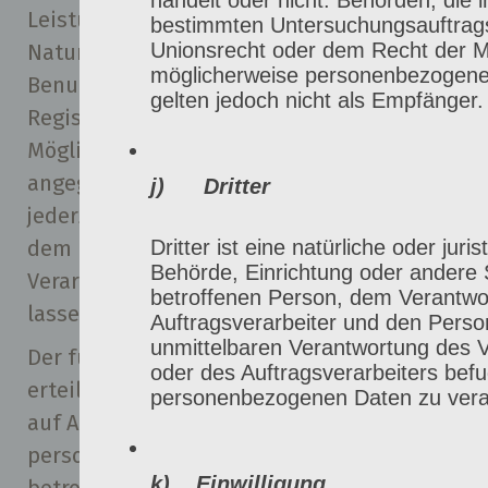
Leistungen anzubieten, die aufgrund der
bestimmten Untersuchungsauftra
Unionsrecht oder dem Recht der Mi
Natur der Sache nur registrierten
möglicherweise personenbezogene 
Benutzern angeboten werden können.
gelten jedoch nicht als Empfänger.
Registrierten Personen steht die
Möglichkeit frei, die bei der Registrierung
angegebenen personenbezogenen Daten
j) Dritter
jederzeit abzuändern oder vollständig aus
Dritter ist eine natürliche oder juri
dem Datenbestand des für die
Behörde, Einrichtung oder andere 
Verarbeitung Verantwortlichen löschen zu
betroffenen Person, dem Verantwo
lassen.
Auftragsverarbeiter und den Person
unmittelbaren Verantwortung des V
Der für die Verarbeitung Verantwortliche
oder des Auftragsverarbeiters befug
erteilt jeder betroffenen Person jederzeit
personenbezogenen Daten zu vera
auf Anfrage Auskunft darüber, welche
personenbezogenen Daten über die
k) Einwilligung