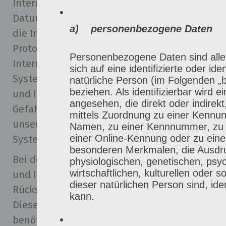
Internetseite angesteuert werden, (5) das
Datum und die Uhrzeit eines Zugriffs auf
a) personenbezogene Daten
die Internetseite, (6) eine Internet-
Protokoll-Adresse (IP-Adresse), (7) der
Personenbezogene Daten sind alle 
Internet-Service-Provider des zugreifenden
sich auf eine identifizierte oder iden
Systems und (8) sonstige ähnliche Daten
natürliche Person (im Folgenden „
beziehen. Als identifizierbar wird e
und Informationen, die der
angesehen, die direkt oder indirek
Gefahrenabwehr im Falle von Angriffen auf
mittels Zuordnung zu einer Kennu
unsere informationstechnologischen
Namen, zu einer Kennnummer, zu 
einer Online-Kennung oder zu ein
Systeme dienen.
besonderen Merkmalen, die Ausdru
Bei der Nutzung dieser allgemeinen Daten
physiologischen, genetischen, psy
wirtschaftlichen, kulturellen oder so
und Informationen ziehen wird keine
dieser natürlichen Person sind, iden
Rückschlüsse auf die betroffene Person.
kann.
Diese Informationen werden vielmehr
benötigt, um (1) die Inhalte unserer