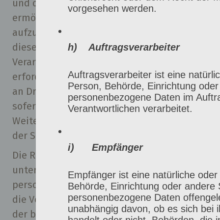
und diese Daten im Bedarfsfall
vorgesehen werden.
ermöglichen, begangene Straftaten
aufzuklären. Insofern ist die Speicherung
dieser Daten zur Absicherung des für die
h) Auftragsverarbeiter
Verarbeitung Verantwortlichen
Auftragsverarbeiter ist eine natürli
erforderlich. Eine Weitergabe dieser Daten
Person, Behörde, Einrichtung oder 
an Dritte erfolgt grundsätzlich nicht,
personenbezogene Daten im Auftr
sofern keine gesetzliche Pflicht zur
Verantwortlichen verarbeitet.
Weitergabe besteht oder die Weitergabe
der Strafverfolgung dient.
i) Empfänger
Die Registrierung der betroffenen Person
unter freiwilliger Angabe
Empfänger ist eine natürliche oder 
personenbezogener Daten dient dem für
Behörde, Einrichtung oder andere S
personenbezogene Daten offengel
die Verarbeitung Verantwortlichen dazu,
unabhängig davon, ob es sich bei i
der betroffenen Person Inhalte oder
handelt oder nicht. Behörden, die