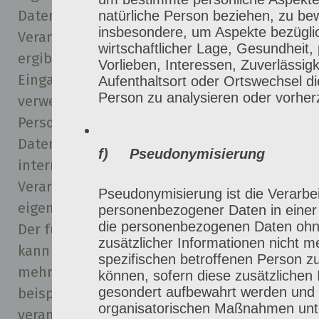
Daten dabei an den für die Verarbeitung
natürliche Person beziehen, zu be
insbesondere, um Aspekte bezüglic
Verantwortlichen übermittelt werden,
wirtschaftlicher Lage, Gesundheit, 
ergibt sich aus der jeweiligen
Vorlieben, Interessen, Zuverlässigk
Eingabemaske, die für die Registrierung
Aufenthaltsort oder Ortswechsel di
Person zu analysieren oder vorhe
verwendet wird. Die von der betroffenen
Person eingegebenen personenbezogenen
Daten werden ausschließlich für die
f) Pseudonymisierung
interne Verwendung bei dem für die
Verarbeitung Verantwortlichen und für
Pseudonymisierung ist die Verarbe
eigene Zwecke erhoben und gespeichert.
personenbezogener Daten in einer
die personenbezogenen Daten ohn
Der für die Verarbeitung Verantwortliche
zusätzlicher Informationen nicht m
kann die Weitergabe an einen oder
spezifischen betroffenen Person 
mehrere Auftragsverarbeiter,
können, sofern diese zusätzlichen
gesondert aufbewahrt werden und 
beispielsweise einen Paketdienstleister,
organisatorischen Maßnahmen unte
veranlassen, der die personenbezogenen