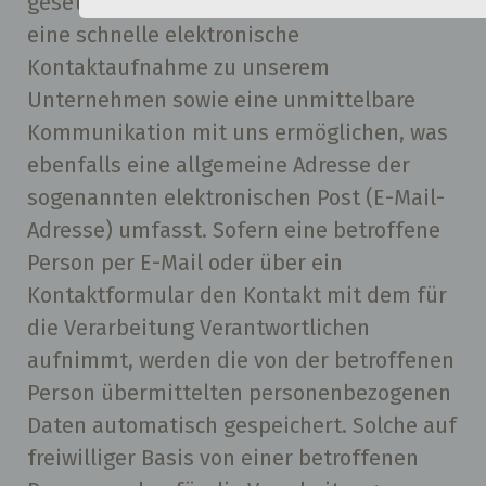
gesetzlichen Vorschriften Angaben, die
anderer Bestimmungen mit datenschut
eine schnelle elektronische
Charakter ist die:
Kontaktaufnahme zu unserem
San Remo
Unternehmen sowie eine unmittelbare
Anna Maria Lo Giudice
Kommunikation mit uns ermöglichen, was
Zum Groden 1
ebenfalls eine allgemeine Adresse der
26969 Butjadingen - Tossens
sogenannten elektronischen Post (E-Mail-
Deutschland
Adresse) umfasst. Sofern eine betroffene
+49 4736 103 077 1
Person per E-Mail oder über ein
E-Mail: info@sanremo-tossens.de
Kontaktformular den Kontakt mit dem für
folgt
die Verarbeitung Verantwortlichen
Cookies / SessionStorage / LocalSto
aufnimmt, werden die von der betroffenen
Person übermittelten personenbezogenen
Die Internetseiten verwenden teilweise
Cookies, LocalStorage und SessionStor
Daten automatisch gespeichert. Solche auf
dazu, unser Angebot nutzerfreundlicher,
freiwilliger Basis von einer betroffenen
sicherer zu machen. Local Storage und