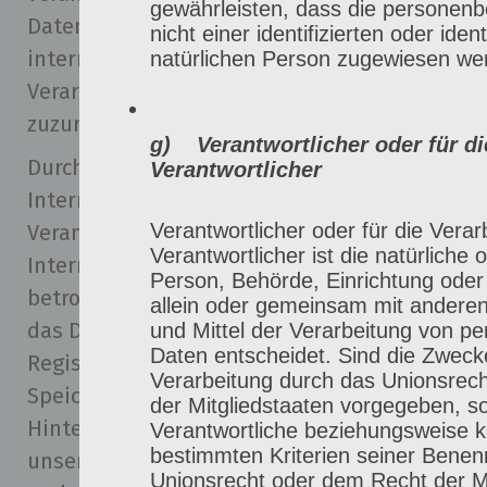
gewährleisten, dass die personen
Daten ebenfalls ausschließlich für eine
nicht einer identifizierten oder ident
interne Verwendung, die dem für die
natürlichen Person zugewiesen we
Verarbeitung Verantwortlichen
zuzurechnen ist, nutzt.
g) Verantwortlicher oder für di
Durch eine Registrierung auf der
Verantwortlicher
Internetseite des für die Verarbeitung
Verantwortlicher oder für die Verar
Verantwortlichen wird ferner die vom
Verantwortlicher ist die natürliche o
Internet-Service-Provider (ISP) der
Person, Behörde, Einrichtung oder 
betroffenen Person vergebene IP-Adresse,
allein oder gemeinsam mit andere
das Datum sowie die Uhrzeit der
und Mittel der Verarbeitung von 
Daten entscheidet. Sind die Zwecke
Registrierung gespeichert. Die
Verarbeitung durch das Unionsrec
Speicherung dieser Daten erfolgt vor dem
der Mitgliedstaaten vorgegeben, s
Hintergrund, dass nur so der Missbrauch
Verantwortliche beziehungsweise 
bestimmten Kriterien seiner Bene
unserer Dienste verhindert werden kann,
Unionsrecht oder dem Recht der Mi