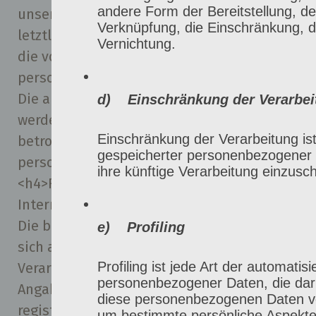
andere Form der Bereitstellung, de
unserem Unternehmen zu erhöhen, um
Verknüpfung, die Einschränkung, 
letztlich ein optimales Schutzniveau für
Vernichtung.
die von uns verarbeiteten
personenbezogenen Daten sicherzustellen.
Die anonymen Daten der Server-Logfiles
d) Einschränkung der Verarbei
werden getrennt von allen durch eine
Einschränkung der Verarbeitung is
betroffene Person angegebenen
gespeicherter personenbezogener 
personenbezogenen Daten gespeichert.
ihre künftige Verarbeitung einzusc
<h4>Registrierung auf unserer
Internetseite</h4>
Die betroffene Person hat die Möglichkeit,
e) Profiling
sich auf der Internetseite des für die
Profiling ist jede Art der automatis
Verarbeitung Verantwortlichen unter
personenbezogener Daten, die dari
Angabe von personenbezogenen Daten zu
diese personenbezogenen Daten v
registrieren. Welche personenbezogenen
um bestimmte persönliche Aspekte,