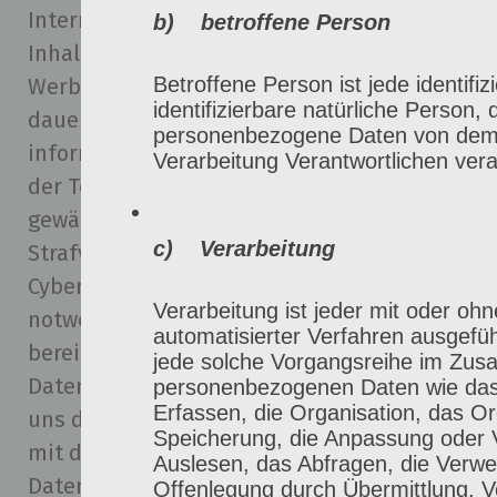
Internetseite korrekt auszuliefern, (2) die
b) betroffene Person
Inhalte unserer Internetseite sowie die
Betroffene Person ist jede identifiz
Werbung für diese zu optimieren, (3) die
identifizierbare natürliche Person, 
dauerhafte Funktionsfähigkeit unserer
personenbezogene Daten von dem 
informationstechnologischen Systeme und
Verarbeitung Verantwortlichen vera
der Technik unserer Internetseite zu
gewährleisten sowie (4) um
c) Verarbeitung
Strafverfolgungsbehörden im Falle eines
Cyberangriffes die zur Strafverfolgung
Verarbeitung ist jeder mit oder ohn
notwendigen Informationen
automatisierter Verfahren ausgefü
bereitzustellen. Diese anonym erhobenen
jede solche Vorgangsreihe im Zu
Daten und Informationen werden durch
personenbezogenen Daten wie das
Erfassen, die Organisation, das Or
uns daher einerseits statistisch und ferner
Speicherung, die Anpassung oder 
mit dem Ziel ausgewertet, den
Auslesen, das Abfragen, die Verwe
Datenschutz und die Datensicherheit in
Offenlegung durch Übermittlung, V