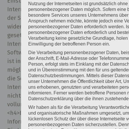
Einstellung des genutzten
Nutzung der Internetseiten ist grundsätzlich ohn
Internetbrowsers verhindern und damit
personenbezogener Daten möglich. Sofern eine b
besondere Services unseres Unternehmens über u
der Setzung von Cookies dauerhaft
Anspruch nehmen möchte, könnte jedoch eine Ve
widersprechen. Ferner können bereits
personenbezogener Daten erforderlich werden. Is
personenbezogener Daten erforderlich und besteh
gesetzte Cookies jederzeit über einen
Verarbeitung keine gesetzliche Grundlage, holen 
Internetbrowser oder andere
Einwilligung der betroffenen Person ein.
Softwareprogramme gelöscht werden. Dies
Die Verarbeitung personenbezogener Daten, bei
der Anschrift, E-Mail-Adresse oder Telefonnummer
ist in allen gängigen Internetbrowsern
Person, erfolgt stets im Einklang mit der Datens
möglich. Deaktiviert die betroffene Person
und in Übereinstimmung mit den für uns geltende
Datenschutzbestimmungen. Mittels dieser Daten
die Setzung von Cookies in dem genutzten
unser Unternehmen die Öffentlichkeit über Art, 
Internetbrowser, sind unter Umständen
uns erhobenen, genutzten und verarbeiteten pe
informieren. Ferner werden betroffene Personen m
nicht alle Funktionen unserer Internetseite
Datenschutzerklärung über die ihnen zustehenden
vollumfänglich nutzbar.
Wir haben als für die Verarbeitung Verantwortlich
<h4>Erfassung von allgemeinen Daten und
und organisatorische Maßnahmen umgesetzt, um 
lückenlosen Schutz der über diese Internetseite v
Informationen</h4>
personenbezogenen Daten sicherzustellen. Den